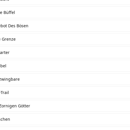
e Büffel
ebot Des Bösen
e Grenze
arter
äbel
zwingbare
Trail
Zornigen Götter
ischen