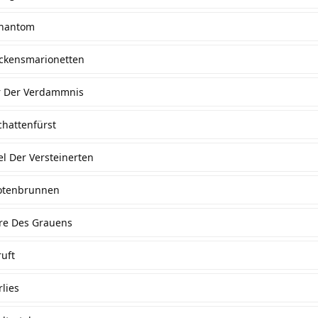
Phantom
eckensmarionetten
er Der Verdammnis
chattenfürst
l Der Versteinerten
Totenbrunnen
re Des Grauens
ruft
lies