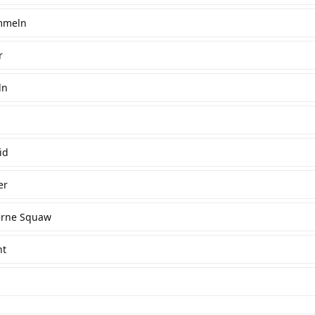
mmeln
r
ln
id
er
nerne Squaw
ht