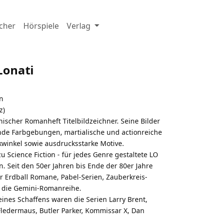
cher
Hörspiele
Verlag
Lonati
en
z)
chischer Romanheft Titelbildzeichner. Seine Bilder
de Farbgebungen, martialische und actionreiche
winkel sowie ausdrucksstarke Motive.
 Science Fiction - für jedes Genre gestaltete LO
. Seit den 50er Jahren bis Ende der 80er Jahre
für Erdball Romane, Pabel-Serien, Zauberkreis-
d die Gemini-Romanreihe.
ines Schaffens waren die Serien Larry Brent,
ledermaus, Butler Parker, Kommissar X, Dan