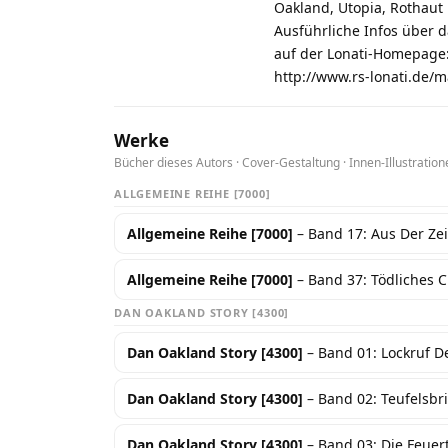
Oakland, Utopia, Rothaut
Ausführliche Infos über 
auf der Lonati-Homepage
http://www.rs-lonati.de/
Werke
Bücher dieses Autors · Cover-Gestaltung · Innen-Illustration
ALLGEMEINE REIHE [7000]
Allgemeine Reihe [7000]
– Band 17: Aus Der Zei
Allgemeine Reihe [7000]
– Band 37: Tödliches 
DAN OAKLAND STORY [4300]
Dan Oakland Story [4300]
– Band 01: Lockruf D
Dan Oakland Story [4300]
– Band 02: Teufelsbr
Dan Oakland Story [4300]
– Band 03: Die Feuer