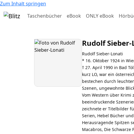
Zum Inhalt springen
Taschenbücher
eBook
ONLY eBook
Hörbü
Rudolf Sieber-
Rudolf Sieber-Lonati
* 16. Oktober 1924 in Wi
† 27. April 1990 in Bad Töl
kurz LO, war ein österrei
bestechen durch leuchten
Szenen, ungewohnte Blick
Vom Western über Krimi zu
beeindruckende Szenerien
zeichnete er Titelbilder 
Serien, Hebel Bücher un
Herausragende Spitzen se
Macabros, Die Schwarze F