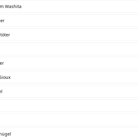
Am Washita
er
töter
er
Sioux
el
hügel