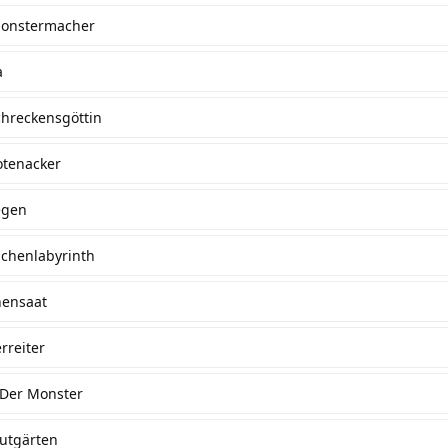
Monstermacher
a
chreckensgöttin
otenacker
egen
ichenlabyrinth
hensaat
rreiter
 Der Monster
lutgärten