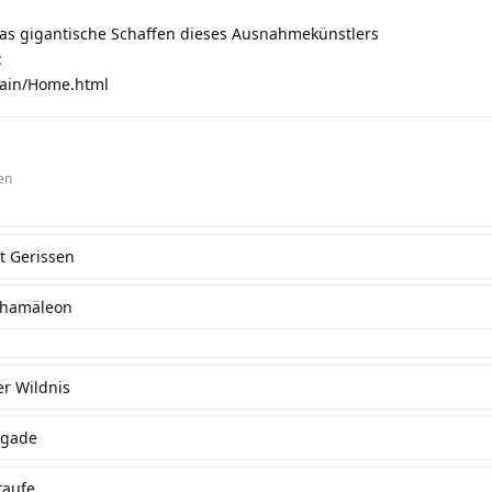
das gigantische Schaffen dieses Ausnahmekünstlers
:
main/Home.html
en
t Gerissen
Chamäleon
er Wildnis
igade
taufe