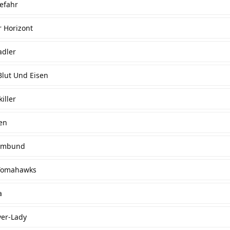
efahr
 Horizont
adler
Blut Und Eisen
iller
en
eimbund
 Tomahawks
a
ver-Lady