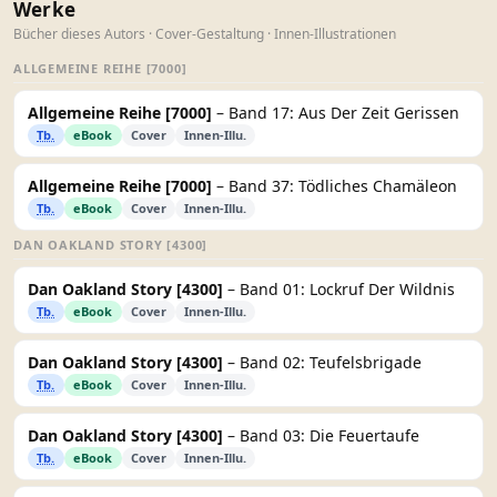
Werke
Bücher dieses Autors · Cover-Gestaltung · Innen-Illustrationen
ALLGEMEINE REIHE [7000]
Allgemeine Reihe [7000]
– Band 17: Aus Der Zeit Gerissen
Tb.
eBook
Cover
Innen-Illu.
Allgemeine Reihe [7000]
– Band 37: Tödliches Chamäleon
Tb.
eBook
Cover
Innen-Illu.
DAN OAKLAND STORY [4300]
Dan Oakland Story [4300]
– Band 01: Lockruf Der Wildnis
Tb.
eBook
Cover
Innen-Illu.
Dan Oakland Story [4300]
– Band 02: Teufelsbrigade
Tb.
eBook
Cover
Innen-Illu.
Dan Oakland Story [4300]
– Band 03: Die Feuertaufe
Tb.
eBook
Cover
Innen-Illu.