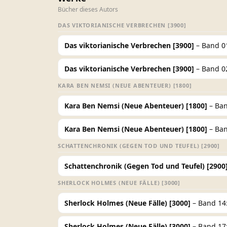
Bücher dieses Autors
DAS VIKTORIANISCHE VERBRECHEN [3900]
Das viktorianische Verbrechen [3900]
– Band 01
Das viktorianische Verbrechen [3900]
– Band 0
KARA BEN NEMSI (NEUE ABENTEUER) [1800]
Kara Ben Nemsi (Neue Abenteuer) [1800]
– Ban
Kara Ben Nemsi (Neue Abenteuer) [1800]
– Ban
SCHATTENCHRONIK (GEGEN TOD UND TEUFEL) [2900]
Schattenchronik (Gegen Tod und Teufel) [2900
SHERLOCK HOLMES (NEUE FÄLLE) [3000]
Sherlock Holmes (Neue Fälle) [3000]
– Band 14:
Sherlock Holmes (Neue Fälle) [3000]
– Band 17: