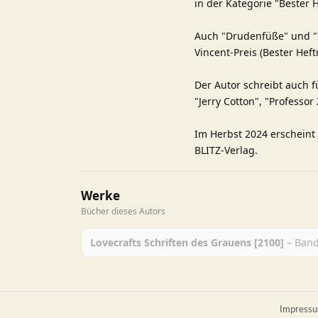
in der Kategorie "Bester 
Auch "Drudenfüße" und "I
Vincent-Preis (Bester Hef
Der Autor schreibt auch f
"Jerry Cotton", "Professor
Im Herbst 2024 erscheint 
BLITZ-Verlag.
Werke
Bücher dieses Autors
Lovecrafts Schriften des Grauens [2100]
– Band
Impress