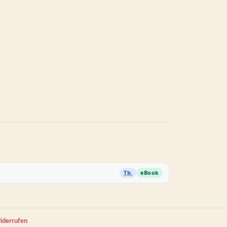
Tb.
eBook
iderrufen