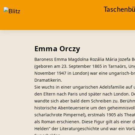
Taschenbü
Emma Orczy
Baroness Emma Magdolna Rozália Mária Jozefa Bo
(geboren am 23. September 1865 in Tarnaörs, Un
November 1947 in London) war eine ungarisch-brit
Dramatikerin.
Sie wuchs in einer ungarischen Adelsfamilie auf 
den Eltern nach Paris und später nach London. Do
wandte sich aber bald dem Schreiben zu. Berühm
historische Abenteuerserie um den geheimnisvoll
scharlachrote Pimpernel), erstmals 1905 als Thea
als Roman erschienen. Diese Figur gilt als einer 
Helden“ der Literaturgeschichte und war ein Vor