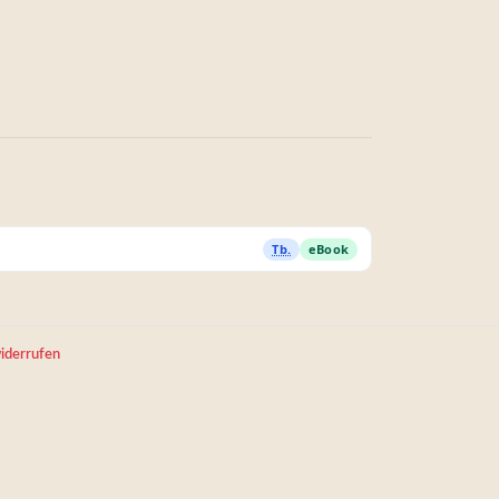
Tb.
eBook
iderrufen