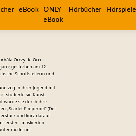
cher
eBook
ONLY
Hörbücher
Hörspiel
eBook
rbála Orczy de Orci
garn; gestorben am 12.
ische Schriftstellerin und
und zog in ihrer Jugend mit
rt studierte sie Kunst,
t wurde sie durch ihre
en „Scarlet Pimpernel“ (Der
terstück und kurz darauf
der ersten „maskierten
läufer moderner