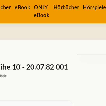
cher
eBook
ONLY
Hörbücher
Hörspiel
eBook
ihe 10 - 20.07.82 001
inale