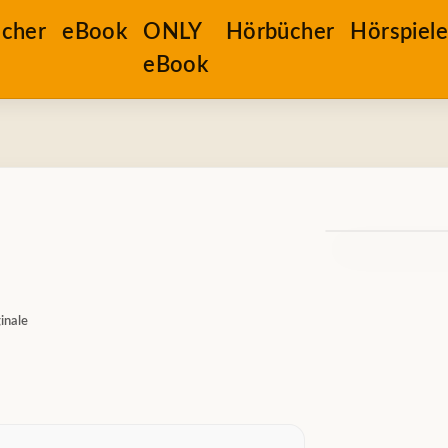
cher
eBook
ONLY
Hörbücher
Hörspiel
eBook
inale