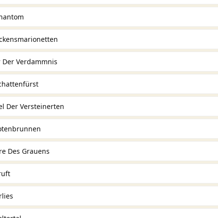
Phantom
eckensmarionetten
er Der Verdammnis
chattenfürst
l Der Versteinerten
Totenbrunnen
re Des Grauens
ruft
lies