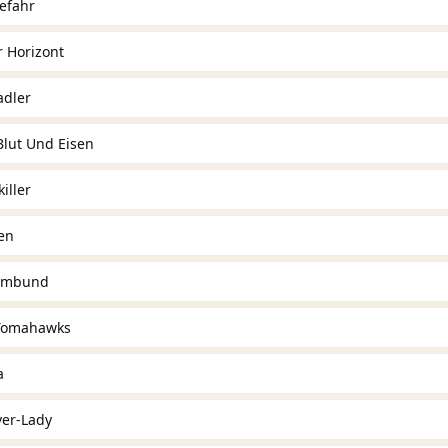
efahr
 Horizont
adler
Blut Und Eisen
iller
en
eimbund
 Tomahawks
a
ver-Lady