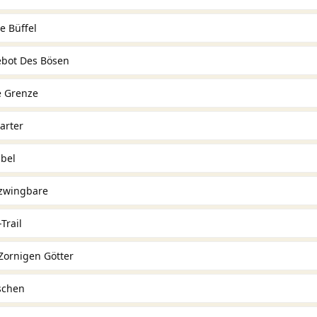
e Büffel
ebot Des Bösen
e Grenze
arter
äbel
zwingbare
Trail
Zornigen Götter
ischen