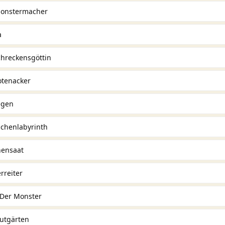
Monstermacher
a
chreckensgöttin
otenacker
egen
ichenlabyrinth
hensaat
rreiter
 Der Monster
lutgärten