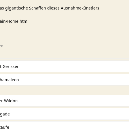
das gigantische Schaffen dieses Ausnahmekünstlers
:
main/Home.html
en
t Gerissen
Chamäleon
er Wildnis
igade
taufe