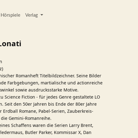
Hörspiele
Verlag
Lonati
en
z)
chischer Romanheft Titelbildzeichner. Seine Bilder
de Farbgebungen, martialische und actionreiche
winkel sowie ausdrucksstarke Motive.
 Science Fiction - für jedes Genre gestaltete LO
. Seit den 50er Jahren bis Ende der 80er Jahre
für Erdball Romane, Pabel-Serien, Zauberkreis-
d die Gemini-Romanreihe.
ines Schaffens waren die Serien Larry Brent,
ledermaus, Butler Parker, Kommissar X, Dan