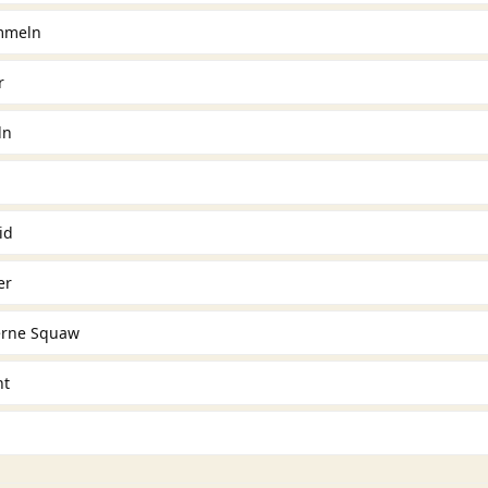
mmeln
r
ln
id
er
nerne Squaw
ht