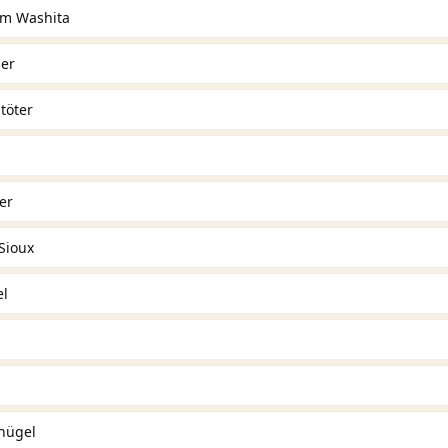
Am Washita
er
töter
er
Sioux
el
hügel