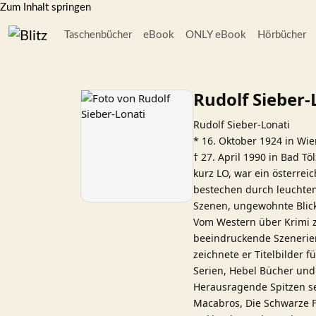
Zum Inhalt springen
Taschenbücher
eBook
ONLY eBook
Hörbücher
Rudolf Sieber-
Rudolf Sieber-Lonati
* 16. Oktober 1924 in Wi
† 27. April 1990 in Bad Töl
kurz LO, war ein österrei
bestechen durch leuchten
Szenen, ungewohnte Blick
Vom Western über Krimi zu
beeindruckende Szenerien
zeichnete er Titelbilder 
Serien, Hebel Bücher un
Herausragende Spitzen se
Macabros, Die Schwarze F