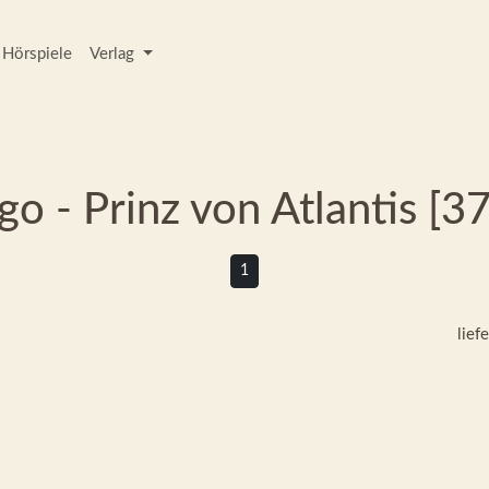
Hörspiele
Verlag
go - Prinz von Atlantis [3
1
lief