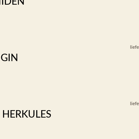
MIDEN
lief
IGIN
lief
S HERKULES