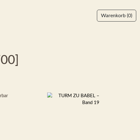
Warenkorb
(0)
700]
erbar