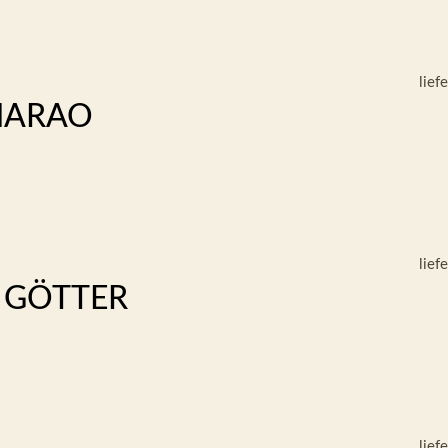
lief
HARAO
lief
N GÖTTER
lief