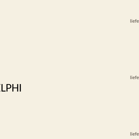
lief
lief
LPHI
lief