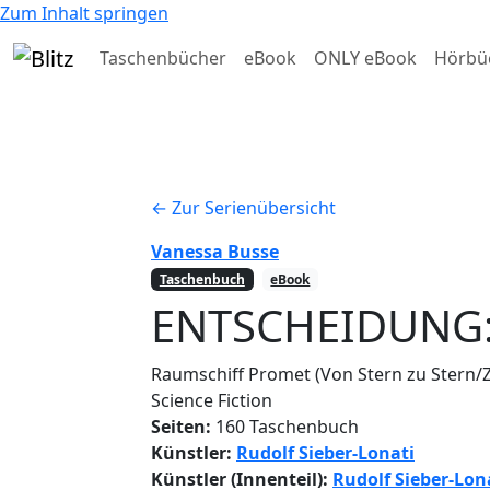
Zum Inhalt springen
Taschenbücher
eBook
ONLY eBook
Hörbü
← Zur Serienübersicht
Vanessa Busse
Taschenbuch
eBook
ENTSCHEIDUNG:
Raumschiff Promet (Von Stern zu Stern/
Science Fiction
Seiten:
160 Taschenbuch
Künstler:
Rudolf Sieber-Lonati
Künstler (Innenteil):
Rudolf Sieber-Lon