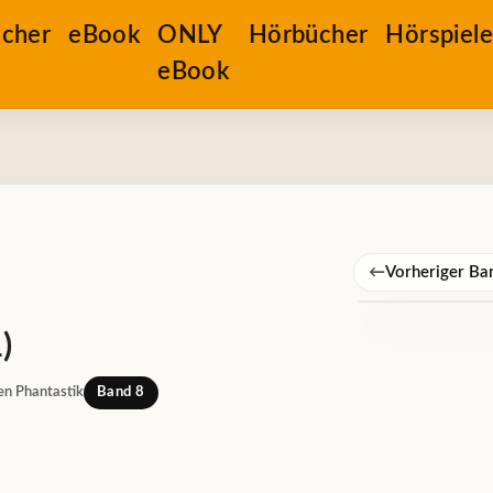
cher
eBook
ONLY
Hörbücher
Hörspiel
eBook
←
Vorheriger Ba
)
en Phantastik
Band 8