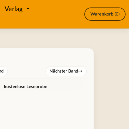
e
Verlag
Warenkorb
(0)
nd
Nächster Band
→
kostenlose Leseprobe