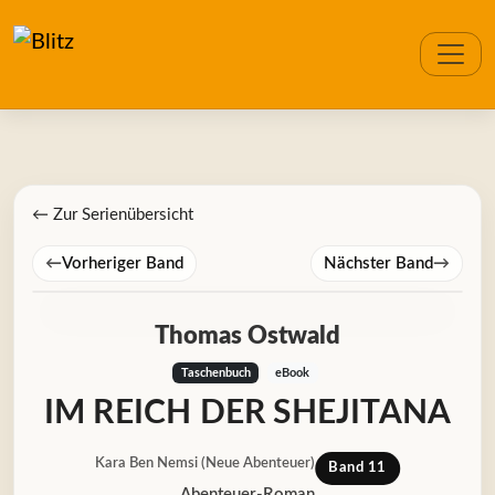
← Zur Serienübersicht
←
Vorheriger Band
Nächster Band
→
Thomas Ostwald
Taschenbuch
eBook
IM REICH DER SHEJITANA
Kara Ben Nemsi (Neue Abenteuer)
Band 11
Abenteuer-Roman