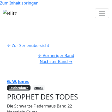
Zum Inhalt springen
← Zur Serienübersicht
←
Vorheriger Band
Nächster Band
→
G. W. Jones
Taschenbuch
eBook
PROPHET DES TODES
Die Schwarze Fledermaus
Band 22
Nostalgie-Crime