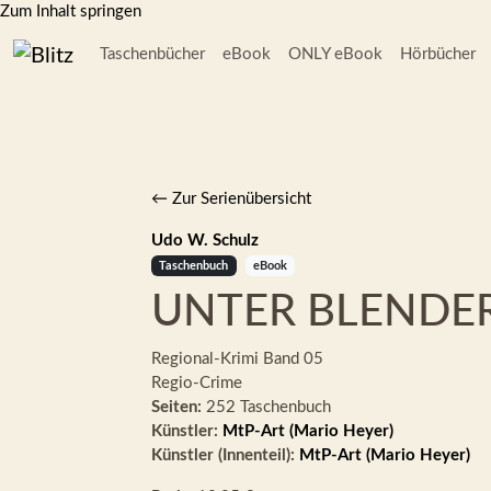
Zum Inhalt springen
Taschenbücher
eBook
ONLY eBook
Hörbücher
← Zur Serienübersicht
Udo W. Schulz
Taschenbuch
eBook
UNTER BLENDE
Regional-Krimi
Band 05
Regio-Crime
Seiten:
252 Taschenbuch
Künstler:
MtP-Art (Mario Heyer)
Künstler (Innenteil):
MtP-Art (Mario Heyer)