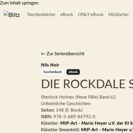
Zum Inhalt springen
Taschenbücher
eBook
ONLY eBook
Hörbücher
← Zur Serienübersicht
Nils Noir
Taschenbuch
eBook
DIE ROCKDALE 
Sherlock Holmes (Neue Fälle)
Band 62
Unheimliche Geschichten
Seiten:
148 (E-Book)
ISBN:
978-3-689-84792-0
Künstler:
MtP-Art - Mario Heyer u.V. der KI 
Künstler (Innenteil):
MtP-Art - Mario Heyer u.