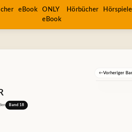
cher
eBook
ONLY
Hörbücher
Hörspiel
eBook
←
Vorheriger Ba
R
den
Band 18