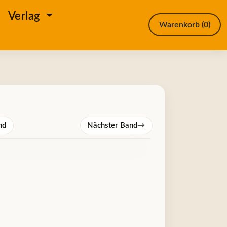
e
Verlag
Warenkorb
(0)
nd
Nächster Band
→