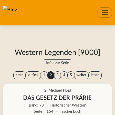
Western Legenden [9000]
Infos zur Serie
erste
zurück
1
2
3
4
5
weiter
letzte
G. Michael Hopf
DAS GESETZ DER PRÄRIE
Band: 73
·
Historischer Western
Seiten: 154
·
Taschenbuch