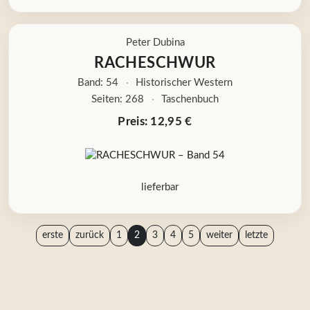
Peter Dubina
RACHESCHWUR
Band: 54
·
Historischer Western
Seiten: 268
·
Taschenbuch
Preis: 12,95 €
lieferbar
erste
zurück
1
2
3
4
5
weiter
letzte